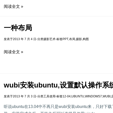
阅读全文 »
一种布局
发表于
2013 年 7 月 4 日
-
分类
摄影艺术
-
标签
PPT
,
布局
,
摄影
,
构图
阅读全文 »
wubi安装ubuntu,设置默认操作系
发表于
2013 年 7 月 3 日
-
分类
工具使用
-
标签
12-04
,
UBUNTU
,
WINDOWS7
,
WUBI
,
听说ubuntu在13.04中不再只是wubi安装ubuntu来，只好下载了