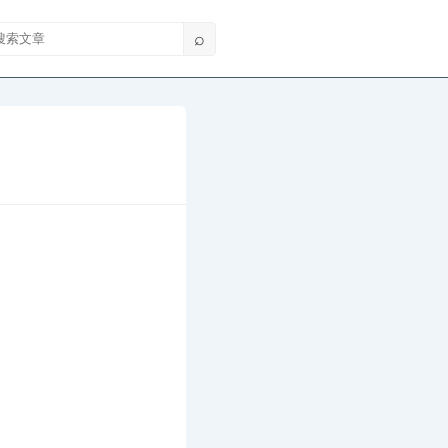
索文章
⌕