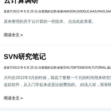
云计算调研
发表于
2013 年 6 月 25 日
-
分类
我的文档
-
标签
AMAZON
,
GOOGLE
,
IAAS
,
PAAS
,
SA
原来整理的关于云计算的一些技术。 点击此处查看。
阅读全文 »
SVN研究笔记
发表于
2013 年 6 月 25 日
-
分类
我的文档
-
标签
SVN
,
TORTOISESVN
,
TUTORIAL
,
版
大约在2012年3月的时候，我花了整整一个月的时间用来研
这款软件，从入门学起来还是比较费劲的。 由浅入深，渐渐研
阅读全文 »