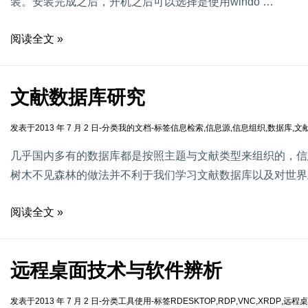
装。安装完成之后，开机之后可以选择是使用windo …
阅读全文 »
文献数据库研究
发表于
2013 年 7 月 2 日
-
分类
我的文档
-
标签
信息检索
,
信息源
,
信息组织
,
数据库
,
文
几乎国内多有的数据库都是按照主题与文献类型来组织的，信
树木不见森林的做法并不利于我们学习文献数据库以及对世界
阅读全文 »
远程桌面技术与软件辨析
发表于
2013 年 7 月 2 日
-
分类
工具使用
-
标签
RDESKTOP
,
RDP
,
VNC
,
XRDP
,
远程桌