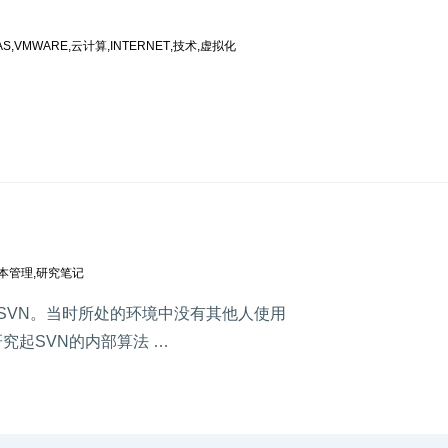
AS
,
VMWARE
,
云计算
,
INTERNET
,
技术
,
虚拟化
本管理
,
研究笔记
究SVN。当时所处的环境中没有其他人使用
究起SVN的内部算法 …