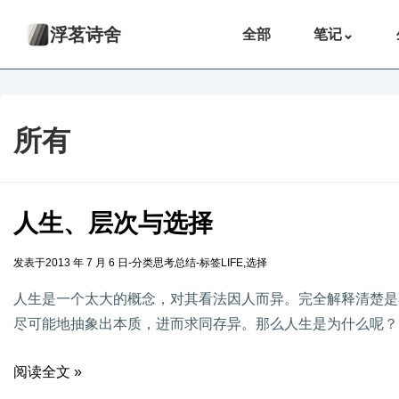
浮茗诗舍
全部
笔记
⌄
所有
人生、层次与选择
发表于
2013 年 7 月 6 日
-
分类
思考总结
-
标签
LIFE
,
选择
人生是一个太大的概念，对其看法因人而异。完全解释清楚是
尽可能地抽象出本质，进而求同存异。那么人生是为什么呢？ 
阅读全文 »