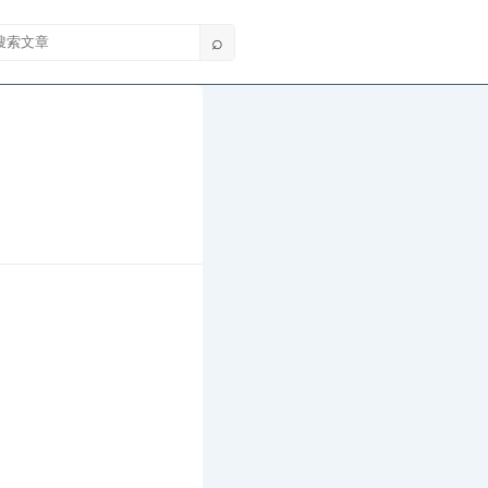
索文章
⌕