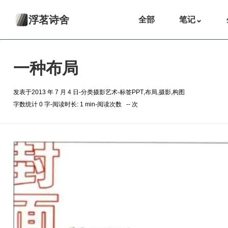
浮茗诗舍
全部
笔记
⌄
一种布局
发表于
2013 年 7 月 4 日
-
分类
摄影艺术
-
标签
PPT
,
布局
,
摄影
,
构图
字数统计 0 字
-
阅读时长: 1 min
-
阅读次数
--
次