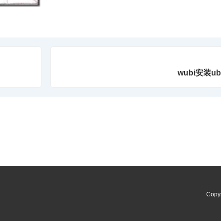
wubi安装u
Copy