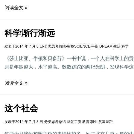
阅读全文 »
科学渐行渐远
发表于
2014 年 7 月 8 日
-
分类
思考总结
-
标签
SCIENCE
,
平衡
,
DREAM
,
生活
,
科学
《莎士比亚、牛顿和贝多芬》一书中说，一个人在科学上的贡
则是年龄越大，水平越高。数数蹉跎的两纪光阴，发现科学这
阅读全文 »
这个社会
发表于
2014 年 7 月 8 日
-
分类
思考总结
-
标签
工资
,
教育
,
职业
,
贫富差距
这两个月接触校园之外的事情比较多，问了北京几类人群的生活水