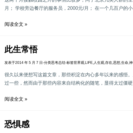
月； 学校旁边餐厅的服务员，2000元/月； 在一个几百户的
阅读全文 »
此生常悟
发表于
2014 年 5 月 7 日
-
分类
思考总结
-
标签
世界观
,
LIFE
,
人生观
,
存在
,
思想
,
生命
,
神
很久以来便想写这篇文章，那些积淀在内心多年以来的感悟。
过一些，然而由于那些内容来自结构化的随笔，显得太过僵硬
阅读全文 »
恐惧感