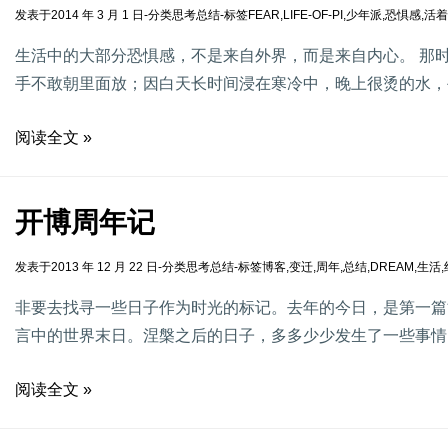
发表于
2014 年 3 月 1 日
-
分类
思考总结
-
标签
FEAR
,
LIFE-OF-PI
,
少年派
,
恐惧感
,
活着
生活中的大部分恐惧感，不是来自外界，而是来自内心。 那
手不敢朝里面放；因白天长时间浸在寒冷中，晚上很烫的水，
阅读全文 »
开博周年记
发表于
2013 年 12 月 22 日
-
分类
思考总结
-
标签
博客
,
变迁
,
周年
,
总结
,
DREAM
,
生活
,
非要去找寻一些日子作为时光的标记。去年的今日，是第一篇
言中的世界末日。涅槃之后的日子，多多少少发生了一些事情
阅读全文 »