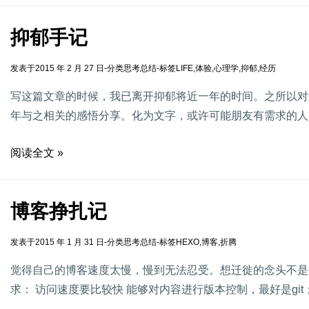
抑郁手记
发表于
2015 年 2 月 27 日
-
分类
思考总结
-
标签
LIFE
,
体验
,
心理学
,
抑郁
,
经历
写这篇文章的时候，我已离开抑郁将近一年的时间。之所以对
年与之相关的感悟分享。化为文字，或许可能朋友有需求的人
阅读全文 »
博客挣扎记
发表于
2015 年 1 月 31 日
-
分类
思考总结
-
标签
HEXO
,
博客
,
折腾
觉得自己的博客速度太慢，慢到无法忍受。想迁徙的念头不是
求： 访问速度要比较快 能够对内容进行版本控制，最好是gi