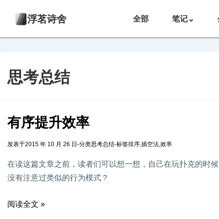
浮茗诗舍
全部
笔记
⌄
思考总结
有序提升效率
发表于
2015 年 10 月 26 日
-
分类
思考总结
-
标签
排序
,
插空法
,
效率
在读这篇文章之前，读者们可以想一想，自己在玩扑克的时候
没有注意过类似的行为模式？
阅读全文 »