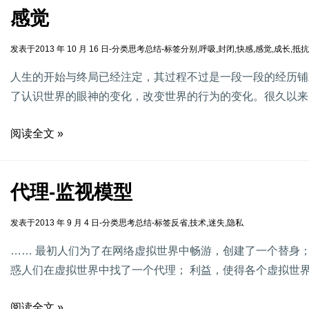
感觉
发表于
2013 年 10 月 16 日
-
分类
思考总结
-
标签
分别
,
呼吸
,
封闭
,
快感
,
感觉
,
成长
,
抵抗
人生的开始与终局已经注定，其过程不过是一段一段的经历铺
了认识世界的眼神的变化，改变世界的行为的变化。很久以来
阅读全文 »
代理-监视模型
发表于
2013 年 9 月 4 日
-
分类
思考总结
-
标签
反省
,
技术
,
迷失
,
隐私
…… 最初人们为了在网络虚拟世界中畅游，创建了一个替身
惑人们在虚拟世界中找了一个代理； 利益，使得各个虚拟世界
阅读全文 »