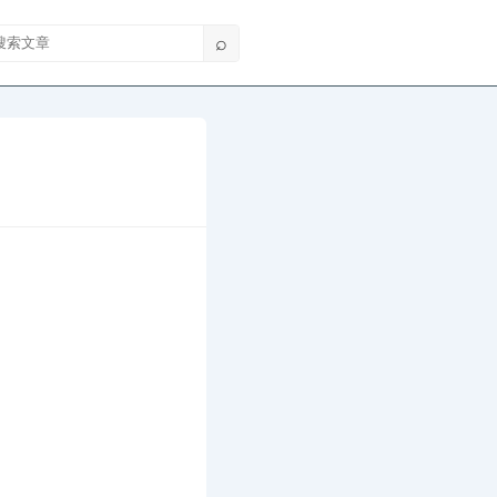
索文章
⌕