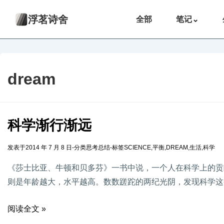
浮茗诗舍
全部
笔记
⌄
dream
科学渐行渐远
发表于
2014 年 7 月 8 日
-
分类
思考总结
-
标签
SCIENCE
,
平衡
,
DREAM
,
生活
,
科学
《莎士比亚、牛顿和贝多芬》一书中说，一个人在科学上的贡
则是年龄越大，水平越高。数数蹉跎的两纪光阴，发现科学这
阅读全文 »