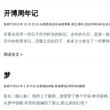
开博周年记
发表于
2013 年 12 月 22 日
-
分类
思考总结
-
标签
博客
,
变迁
,
周年
,
总结
,
DREAM
,
生活
,
非要去找寻一些日子作为时光的标记。去年的今日，是第一篇
言中的世界末日。涅槃之后的日子，多多少少发生了一些事情
阅读全文 »
梦
发表于
2013 年 1 月 9 日
-
分类
我的诗歌
-
标签
梦境
,
DREAM
,
眼睛
取自《圆心集》 我闭上了眼睛，便望穿了整个宇宙 睁开眼睛
从梦中惊醒 何苦给我编织了那么 那么美的幻境？