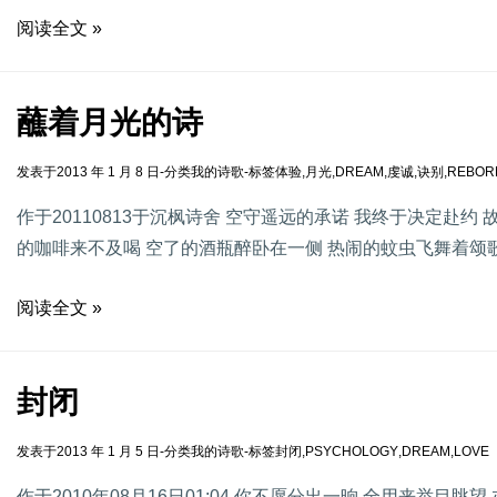
阅读全文 »
蘸着月光的诗
发表于
2013 年 1 月 8 日
-
分类
我的诗歌
-
标签
体验
,
月光
,
DREAM
,
虔诚
,
诀别
,
REBOR
作于20110813于沉枫诗舍 空守遥远的承诺 我终于决定赴约
的咖啡来不及喝 空了的酒瓶醉卧在一侧 热闹的蚊虫飞舞着颂歌
阅读全文 »
封闭
发表于
2013 年 1 月 5 日
-
分类
我的诗歌
-
标签
封闭
,
PSYCHOLOGY
,
DREAM
,
LOVE
作于2010年08月16日01:04 你不愿分出一晌 全用来举目眺