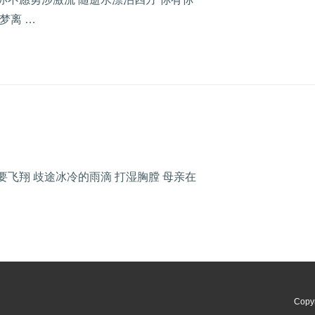
梦离 …
要飞翔 歧途冰冷的雨滴 打湿胸膛 母亲在
Copy