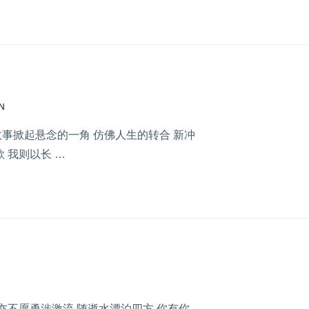
N
 故事掀起悬念的一角 仿佛人生的转合 新冲
 我则以长 …
望 亦不愿勇涉激流 随逝水漂泊四方 你有你