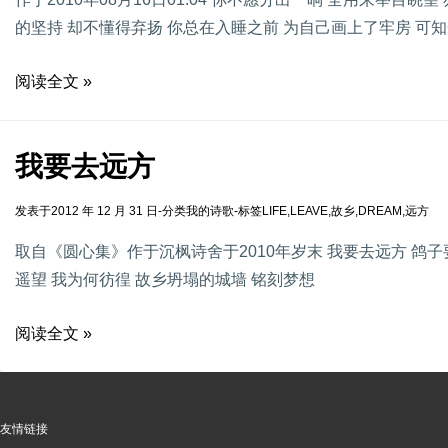
的坚持 却不懂得弃扬 你总在入睡之前 为自己画上了牢房 可知
阅读全文 »
我要去远方
发表于
2012 年 12 月 31 日
-
分类
我的诗歌
-
标签
LIFE
,
LEAVE
,
故乡
,
DREAM
,
远方
取自《圆心集》作于沉枫诗舍于2010年岁末 我要去远方 鸽子
遥望 我为何彷徨 故乡坍塌的城墙 铭刻梦想
阅读全文 »
友情链接