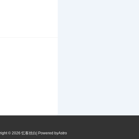
right © 2026 忆客丝白
| Powered by
Astro