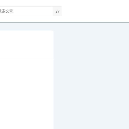
索文章
⌕