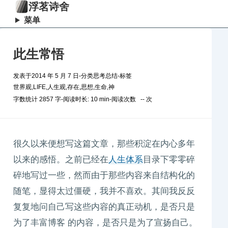
浮茗诗舍
菜单
此生常悟
发表于
2014 年 5 月 7 日
-
分类
思考总结
-
标签
世界观
,
LIFE
,
人生观
,
存在
,
思想
,
生命
,
神
字数统计 2857 字
-
阅读时长: 10 min
-
阅读次数
--
次
很久以来便想写这篇文章，那些积淀在内心多年
以来的感悟。之前已经在
人生体系
目录下零零碎
碎地写过一些，然而由于那些内容来自结构化的
随笔，显得太过僵硬，我并不喜欢。其间我反反
复复地问自己写这些内容的真正动机，是否只是
为了丰富博客 的内容，是否只是为了宣扬自己。