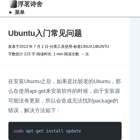
浮茗诗舍
菜单
Ubuntu入门常见问题
发表于
2013 年 7 月 2 日
-
分类
工具使用
-
标签
LINUX
,
UBUNTU
字数统计 215 字
-
阅读时长: 1 min
-
阅读次数
--
次
在安装Ubuntu之后，如果是比较老的Ubuntu，那
么在使用apt-get来安装软件的时候，由于安装源
可能没有更新，所以会造成无法找到package的
错误，解决方法如下：
sudo
 apt-get
 install
 update