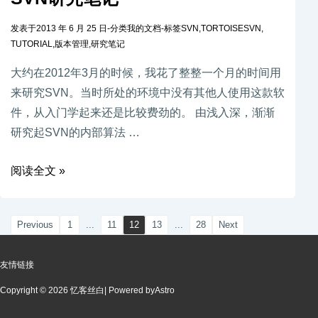
发表于
2013 年 6 月 25 日
-
分类
我的文档
-
标签
SVN
,
TORTOISESVN
,
TUTORIAL
,
版本管理
,
研究笔记
大约在2012年3月的时候，我花了整整一个月的时间用
来研究SVN。当时所处的环境中没有其他人使用这款软
件，从入门学起来还是比较费劲的。 由浅入深，渐渐
研究起SVN的内部算法 …
阅读全文 »
Previous
1
...
11
12
13
...
28
Next
友情链接
Copyright © 2026 忆客丝白
| Powered by
Astro