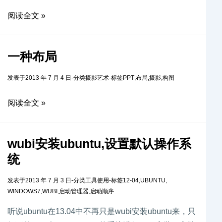
阅读全文 »
一种布局
发表于
2013 年 7 月 4 日
-
分类
摄影艺术
-
标签
PPT
,
布局
,
摄影
,
构图
阅读全文 »
wubi安装ubuntu,设置默认操作系
统
发表于
2013 年 7 月 3 日
-
分类
工具使用
-
标签
12-04
,
UBUNTU
,
WINDOWS7
,
WUBI
,
启动管理器
,
启动顺序
听说ubuntu在13.04中不再只是wubi安装ubuntu来，只