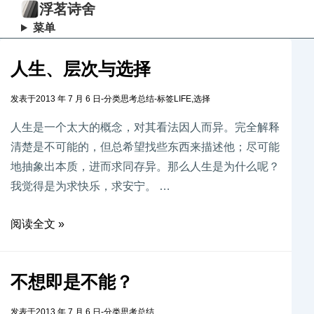
浮茗诗舍
菜单
人生、层次与选择
发表于
2013 年 7 月 6 日
-
分类
思考总结
-
标签
LIFE
,
选择
人生是一个太大的概念，对其看法因人而异。完全解释
清楚是不可能的，但总希望找些东西来描述他；尽可能
地抽象出本质，进而求同存异。那么人生是为什么呢？
我觉得是为求快乐，求安宁。 …
阅读全文 »
不想即是不能？
发表于
2013 年 7 月 6 日
-
分类
思考总结