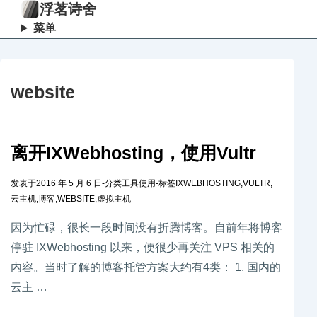
浮茗诗舍
菜单
website
离开IXWebhosting，使用Vultr
发表于
2016 年 5 月 6 日
-
分类
工具使用
-
标签
IXWEBHOSTING
,
VULTR
,
云主机
,
博客
,
WEBSITE
,
虚拟主机
因为忙碌，很长一段时间没有折腾博客。自前年将博客
停驻 IXWebhosting 以来，便很少再关注 VPS 相关的
内容。当时了解的博客托管方案大约有4类： 1. 国内的
云主 …