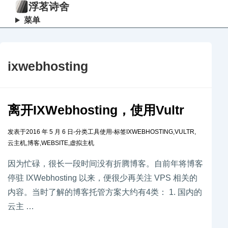
浮茗诗舍
菜单
ixwebhosting
离开IXWebhosting，使用Vultr
发表于
2016 年 5 月 6 日
-
分类
工具使用
-
标签
IXWEBHOSTING
,
VULTR
,
云主机
,
博客
,
WEBSITE
,
虚拟主机
因为忙碌，很长一段时间没有折腾博客。自前年将博客
停驻 IXWebhosting 以来，便很少再关注 VPS 相关的
内容。当时了解的博客托管方案大约有4类： 1. 国内的
云主 …