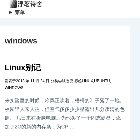
浮茗诗舍
菜单
windows
Linux别记
发表于
2013 年 11 月 24 日
-
分类
尝试改变
-
标签
LINUX
,
UBUNTU
,
WINDOWS
来实验室的时候，冷风正吹着，梧桐的叶子落了一地。
校园里人来人往，但空气多多少少显露出几分凄清的色
调。 几日来在折腾电脑。为他买了一个固态硬盘，添
加了2G的新的内存条，为CP …