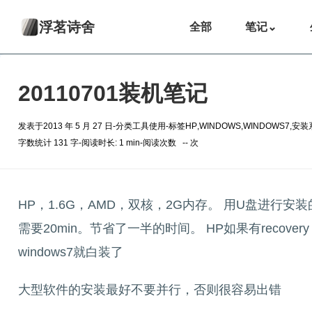
浮茗诗舍
全部
笔记
⌄
20110701装机笔记
发表于
2013 年 5 月 27 日
-
分类
工具使用
-
标签
HP
,
WINDOWS
,
WINDOWS7
,
安装
字数统计 131 字
-
阅读时长: 1 min
-
阅读次数
--
次
HP，1.6G，AMD，双核，2G内存。 用U盘进
需要20min。节省了一半的时间。 HP如果有recov
windows7就白装了
大型软件的安装最好不要并行，否则很容易出错