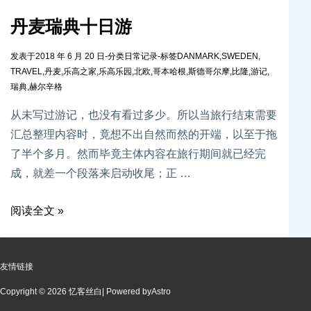
丹麦瑞典十日游
发表于
2018 年 6 月 20 日
-
分类
日常记录
-
标签
DANMARK
,
SWEDEN
,
TRAVEL
,
丹麦
,
乐高之家
,
乐高乐园
,
北欧
,
哥本哈根
,
斯德哥尔摩
,
比隆
,
游记
,
瑞典
,
赫尔辛格
从未写过游记，也没有看过多少。所以当旅行结束需要
汇总整理内容时，竟想不出自然而然的开端，以至于拖
了半个多月。然而毕竟主体内容在旅行期间就已经完
成，就差一个段落来启动收尾；正 …
阅读全文 »
友情链接
Copyright © 2026 忆客丝白
| Powered by
Astro