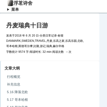
浮茗诗舍
菜单
丹麦瑞典十日游
发表于
2018 年 6 月 20 日
-
分类
日常记录
-
标签
DANMARK
,
SWEDEN
,
TRAVEL
,
丹麦
,
乐高之家
,
乐高乐园
,
北欧
,
哥本哈根
,
斯德哥尔摩
,
比隆
,
游记
,
瑞典
,
赫尔辛格
字数统计 9574 字
-
阅读时长: 32 min
-
阅读次数
--
次
文章大纲
行程概览
补充信息
5.16 降落北欧
5.17 哥本哈根