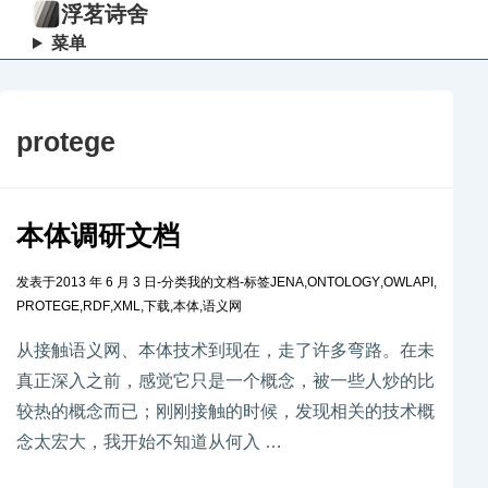
浮茗诗舍
菜单
protege
本体调研文档
发表于
2013 年 6 月 3 日
-
分类
我的文档
-
标签
JENA
,
ONTOLOGY
,
OWLAPI
,
PROTEGE
,
RDF
,
XML
,
下载
,
本体
,
语义网
从接触语义网、本体技术到现在，走了许多弯路。在未
真正深入之前，感觉它只是一个概念，被一些人炒的比
较热的概念而已；刚刚接触的时候，发现相关的技术概
念太宏大，我开始不知道从何入 …