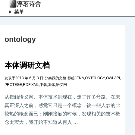
浮茗诗舍
菜单
ontology
本体调研文档
发表于
2013 年 6 月 3 日
-
分类
我的文档
-
标签
JENA
,
ONTOLOGY
,
OWLAPI
,
PROTEGE
,
RDF
,
XML
,
下载
,
本体
,
语义网
从接触语义网、本体技术到现在，走了许多弯路。在未
真正深入之前，感觉它只是一个概念，被一些人炒的比
较热的概念而已；刚刚接触的时候，发现相关的技术概
念太宏大，我开始不知道从何入 …