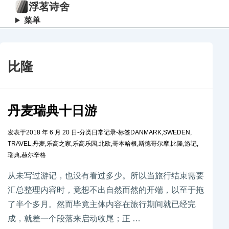
浮茗诗舍
菜单
比隆
丹麦瑞典十日游
发表于
2018 年 6 月 20 日
-
分类
日常记录
-
标签
DANMARK
,
SWEDEN
,
TRAVEL
,
丹麦
,
乐高之家
,
乐高乐园
,
北欧
,
哥本哈根
,
斯德哥尔摩
,
比隆
,
游记
,
瑞典
,
赫尔辛格
从未写过游记，也没有看过多少。所以当旅行结束需要
汇总整理内容时，竟想不出自然而然的开端，以至于拖
了半个多月。然而毕竟主体内容在旅行期间就已经完
成，就差一个段落来启动收尾；正 …