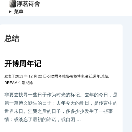
浮茗诗舍
菜单
总结
开博周年记
发表于
2013 年 12 月 22 日
-
分类
思考总结
-
标签
博客
,
变迁
,
周年
,
总结
,
DREAM
,
生活
,
纪念
非要去找寻一些日子作为时光的标记。去年的今日，是
第一篇博文诞生的日子；去年今天的昨日，是传言中的
世界末日。涅槃之后的日子，多多少少发生了一些事
情：或淡忘了最初的许诺，或自困 …