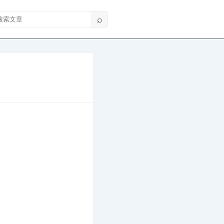
索文章
⌕