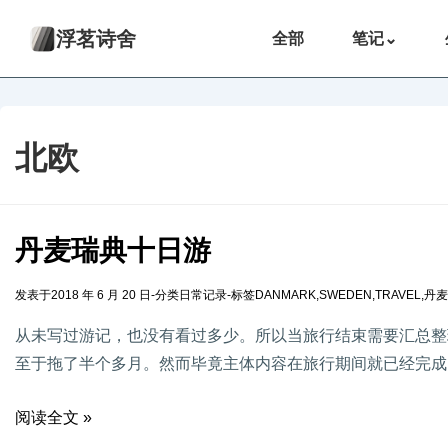
浮茗诗舍
全部
笔记
⌄
北欧
丹麦瑞典十日游
发表于
2018 年 6 月 20 日
-
分类
日常记录
-
标签
DANMARK
,
SWEDEN
,
TRAVEL
,
丹麦
从未写过游记，也没有看过多少。所以当旅行结束需要汇总整
至于拖了半个多月。然而毕竟主体内容在旅行期间就已经完成
阅读全文 »