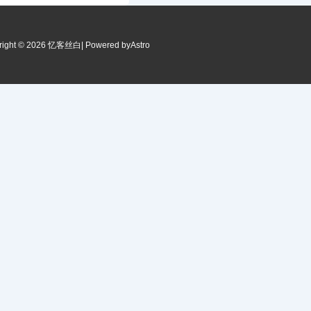
right © 2026 忆客丝白
| Powered by
Astro