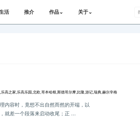
搜
生活
推介
作品
⌄
关于
⌄
,
乐高之家
,
乐高乐园
,
北欧
,
哥本哈根
,
斯德哥尔摩
,
比隆
,
游记
,
瑞典
,
赫尔辛格
理内容时，竟想不出自然而然的开端，以
，就差一个段落来启动收尾；正 …