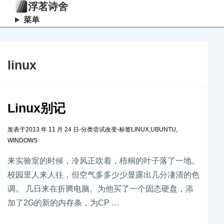
浮茗诗舍
菜单
linux
Linux别记
发表于
2013 年 11 月 24 日
-
分类
尝试改变
-
标签
LINUX
,
UBUNTU
,
WINDOWS
来实验室的时候，冷风正吹着，梧桐的叶子落了一地。
校园里人来人往，但空气多多少少显露出几分凄清的色
调。 几日来在折腾电脑。为他买了一个固态硬盘，添
加了2G的新的内存条，为CP …