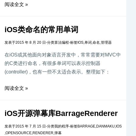
阅读全文 »
iOS类命名的常用单词
发表于
2015 年 8 月 20 日
-
分类
算法编程
-
标签
IOS
,
单词
,
命名
,
管理器
在iOS或其他面向对象语言开发中，常常需要对MVC中
的C类进行命名，有很多单词可以表示控制器
(controller)，也有一些不太适合表示。整理如下：
阅读全文 »
iOS开源弹幕库BarrageRenderer
发表于
2015 年 7 月 15 日
-
分类
我的程序
-
标签
BARRAGE
,
DANMAKU
,
IOS
,
OPENSOURCE
,
RENDERER
,
弹幕