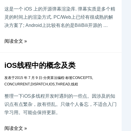
这是一个 iOS 上的开源弹幕渲染库. 弹幕实质是多个精
灵的时间上的渲染方式. PC/Web上已经有很成熟的解
决方案了; Android上比较有名的是BiliBili开源的 …
阅读全文 »
iOS线程中的概念及类
发表于
2015 年 7 月 9 日
-
分类
算法编程
-
标签
CONCEPTS
,
CONCURRENT
,
DISPATCH
,
IOS
,
THREAD
,
线程
整理一下iOS多线程开发时遇到的一些点。因涉及的知
识点有点繁杂，故有些乱。只做个人备忘，不适合入门
学习用。可能会保持更新。
阅读全文 »