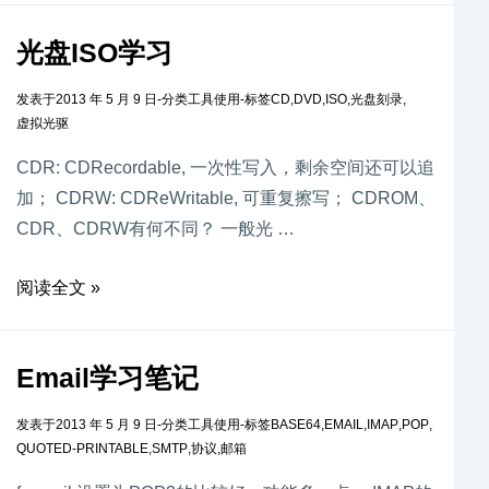
光盘ISO学习
发表于
2013 年 5 月 9 日
-
分类
工具使用
-
标签
CD
,
DVD
,
ISO
,
光盘刻录
,
虚拟光驱
CDR: CDRecordable, 一次性写入，剩余空间还可以追
加； CDRW: CDReWritable, 可重复擦写； CDROM、
CDR、CDRW有何不同？ 一般光 …
阅读全文 »
Email学习笔记
发表于
2013 年 5 月 9 日
-
分类
工具使用
-
标签
BASE64
,
EMAIL
,
IMAP
,
POP
,
QUOTED-PRINTABLE
,
SMTP
,
协议
,
邮箱