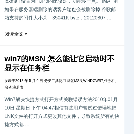
foxmail 设置为POP3的比较好，功能多一点。 IMAP的
如果在服务器端删除的话客户端也会被删除掉 谷歌邮
箱支持的附件大小为：35041K byte，20120807 …
阅读全文 »
win7的MSN 怎么能让它启动时不
显示在任务栏
发表于
2013 年 5 月 9 日
-
分类
工具使用
-
标签
MSN
,
WINDOWS7
,
任务栏
,
启动
,
注册表
Win7解决快捷方式打开方式关联错误方法2010年01月
10日 星期日 下午 04:47相信有些用户曾试过错误地把
LNK文件的打开方式更改其他文件，导致系统所有的快
捷方式都 …