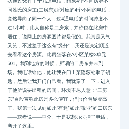
我通过58打了十几通电话，结果4个不同房源不
同姓氏的房主(二房东)所对应的4个不同的电话，
竟然导向了同一个人，这4通电话的时间跨度不
过1小时，此人自称是二房东，并称也在此房中
居住，说网上的房源图片都是假的。我真是又气
又笑，不过鉴于这么有“缘分”，我还是决定顺道
去看看这个房源。此房坐落在A小区某楼3单元
501。我到地方的时候，所谓的二房东并未到
场。我电话给他，他让我在门上某隐蔽处取了钥
匙，然后让我开门自己看。我犹豫了一下，进入
了他所说要出租的房间，环境不尽人意；“二房
东”百般宣称此房是多么便宜，但报价明显虚高
了。我第一次见到如此“有趣”如此“敬业”的二房东
——或者说——中介。于是我想办法挂了电话，
离开了这里。