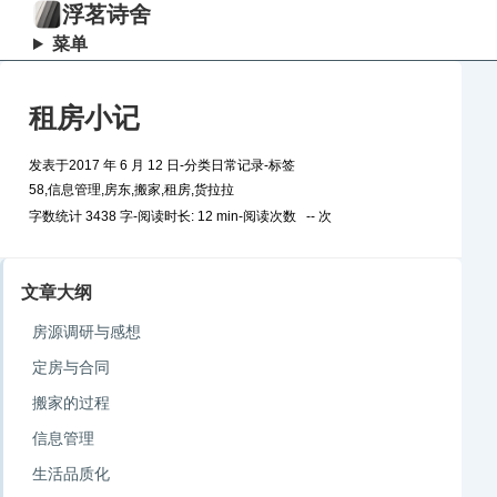
浮茗诗舍
菜单
租房小记
发表于
2017 年 6 月 12 日
-
分类
日常记录
-
标签
58
,
信息管理
,
房东
,
搬家
,
租房
,
货拉拉
字数统计 3438 字
-
阅读时长: 12 min
-
阅读次数
--
次
文章大纲
房源调研与感想
定房与合同
搬家的过程
信息管理
生活品质化