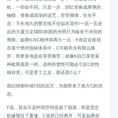
机，一切会不同。只是一步，回忆变换成厚厚的
枷锁，变换成深深的诅咒，苦苦缠绕，生生不
息：天长地久的誓言抵不住似水流年\一泥一瓦垒
起的大厦注定塌陷\刹那的光明只为皈依于永恒的
黑暗。如果K与C相伴得再久一点，K肯定会发现
在某个绝对指标体系中，C可能并没有那么痛
苦，而更多地是在享受痛苦，就像K自己享受某
种歇斯底里一样。这样的觉悟可能会引起C的性
格转变。可是变了之后，那还是C么？
我记得那时候F回到北方，为我带来了南方C的消
息。
F说，其实不是时间空间造就了相遇，而是思念
机缘预征了重逢。C虽然已经离开，可是如果你