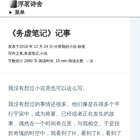
浮茗诗舍
菜单
《务虚笔记》记事
发表于
2016 年 12 月 24 日
-
分类
我的小说
-
标签
写作之夜
,
务虚笔记
,
小说
字数统计 2890 字
-
阅读时长: 10 min
-
阅读次数
--
次
我没有想过小说竟也可以这么写。
我没有想过的事情还很多。他们像是在很多个平
行宇宙中，成为将要、已经或者正在发生的故
事。偶然在一个时间奇点里，与我相交。于是扭
折奇瑰的时空中，我看到了H，看到了K，看到了