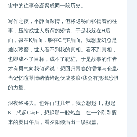
宙中的往事会凝聚成同一段历史。
写作之夜，平静而深情，但将隐秘而张扬着的往
事，压缩成世人所谓的矫情。于是我躲在H后
面，躲在K后面，躲在C与F后面。我想虚幻总是
难以琢磨，世人看不到我的真相。看不到真相，
也即成不了目标，成不了靶桩。于是故事的作者
才有勇气向我倾诉说：想回归青春的懵懂与仓皇/
当记忆喧嚣情绪情绪起伏成波浪/我会有抵御恐惧
的力量。
深夜终将去。也许再过几年，我会想起H，想起
K，想起C与F，想起那一腔热血。在一个刚刚醒
来的夏日午后，看夕阳倾泻出一缕残篇。