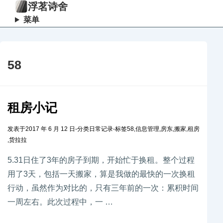
浮茗诗舍
菜单
58
租房小记
发表于
2017 年 6 月 12 日
-
分类
日常记录
-
标签
58
,
信息管理
,
房东
,
搬家
,
租房
,
货拉拉
5.31日住了3年的房子到期，开始忙于换租。整个过程
用了3天，包括一天搬家，算是我做的最快的一次换租
行动，虽然作为对比的，只有三年前的一次：累积时间
一周左右。此次过程中，一 …