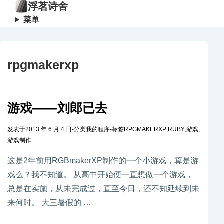
浮茗诗舍
菜单
rpgmakerxp
游戏——刘郎已去
发表于
2013 年 6 月 4 日
-
分类
我的程序
-
标签
RPGMAKERXP
,
RUBY
,
游戏
,
游戏制作
这是2年前用RGBmakerXP制作的一个小游戏，算是游
戏么？我不知道。 从高中开始便一直想做一个游戏，
总是在实施，从未完成过，直至今日，还不知延续到未
来何时。 大三暑假的 …