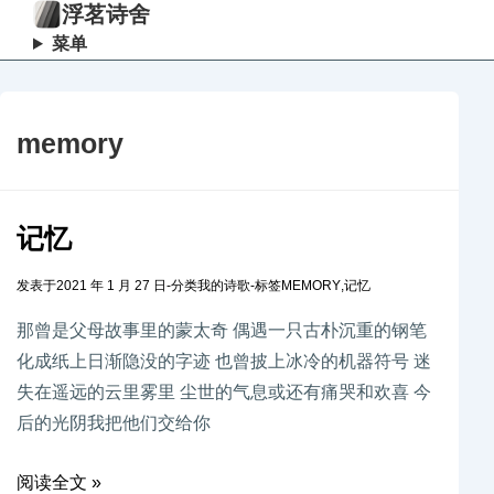
浮茗诗舍
菜单
memory
记忆
发表于
2021 年 1 月 27 日
-
分类
我的诗歌
-
标签
MEMORY
,
记忆
那曾是父母故事里的蒙太奇 偶遇一只古朴沉重的钢笔
化成纸上日渐隐没的字迹 也曾披上冰冷的机器符号 迷
失在遥远的云里雾里 尘世的气息或还有痛哭和欢喜 今
后的光阴我把他们交给你
阅读全文 »