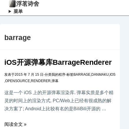
浮茗诗舍
菜单
barrage
iOS开源弹幕库BarrageRenderer
发表于
2015 年 7 月 15 日
-
分类
我的程序
-
标签
BARRAGE
,
DANMAKU
,
IOS
,
OPENSOURCE
,
RENDERER
,
弹幕
这是一个 iOS 上的开源弹幕渲染库. 弹幕实质是多个精
灵的时间上的渲染方式. PC/Web上已经有很成熟的解
决方案了; Android上比较有名的是BiliBili开源的 …
阅读全文 »