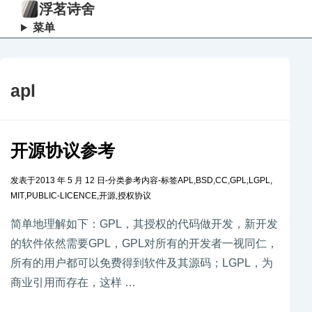
浮茗诗舍
菜单
apl
开源协议参考
发表于
2013 年 5 月 12 日
-
分类
参考内容
-
标签
APL
,
BSD
,
CC
,
GPL
,
LGPL
,
MIT
,
PUBLIC-LICENCE
,
开源
,
授权协议
简单地理解如下：GPL，其授权的代码做开发，新开发
的软件依然需要GPL，GPL对所有的开发者一视同仁，
所有的用户都可以免费得到软件及其源码；LGPL，为
商业引用而存在，这样 …