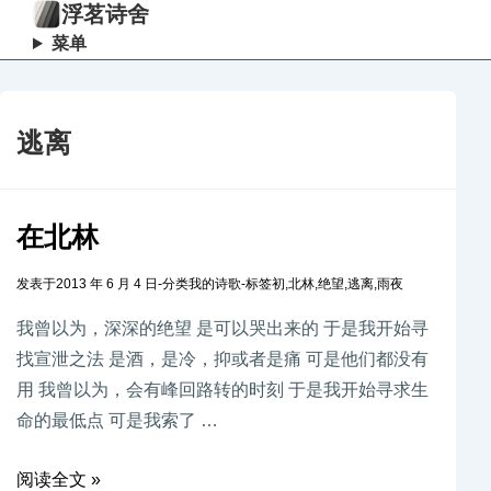
浮茗诗舍
菜单
逃离
在北林
发表于
2013 年 6 月 4 日
-
分类
我的诗歌
-
标签
初
,
北林
,
绝望
,
逃离
,
雨夜
我曾以为，深深的绝望 是可以哭出来的 于是我开始寻
找宣泄之法 是酒，是冷，抑或者是痛 可是他们都没有
用 我曾以为，会有峰回路转的时刻 于是我开始寻求生
命的最低点 可是我索了 …
阅读全文 »