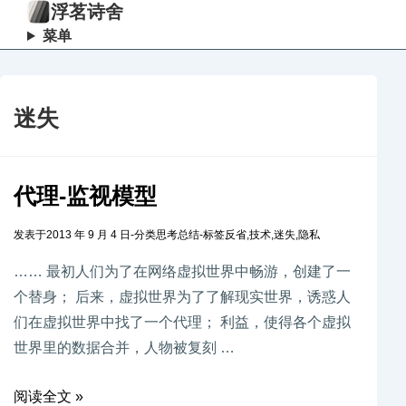
浮茗诗舍
菜单
迷失
代理-监视模型
发表于
2013 年 9 月 4 日
-
分类
思考总结
-
标签
反省
,
技术
,
迷失
,
隐私
…… 最初人们为了在网络虚拟世界中畅游，创建了一
个替身； 后来，虚拟世界为了了解现实世界，诱惑人
们在虚拟世界中找了一个代理； 利益，使得各个虚拟
世界里的数据合并，人物被复刻 …
阅读全文 »