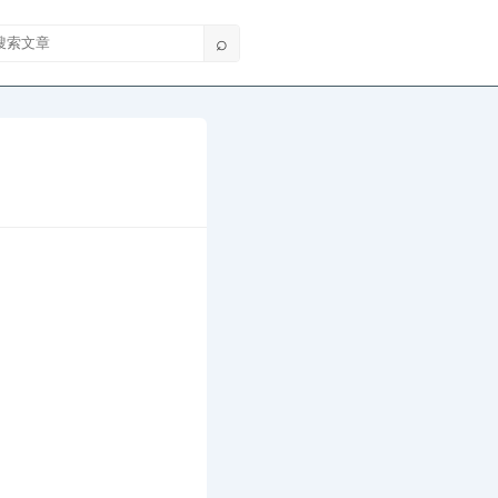
索文章
⌕