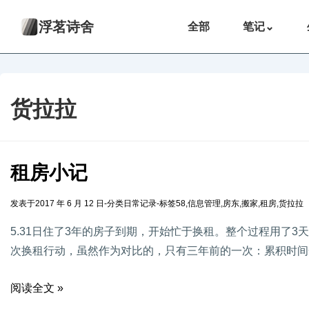
浮茗诗舍
全部
笔记
⌄
货拉拉
租房小记
发表于
2017 年 6 月 12 日
-
分类
日常记录
-
标签
58
,
信息管理
,
房东
,
搬家
,
租房
,
货拉拉
5.31日住了3年的房子到期，开始忙于换租。整个过程用了
次换租行动，虽然作为对比的，只有三年前的一次：累积时间
阅读全文 »