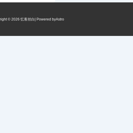
right © 2026 忆客丝白
| Powered by
Astro