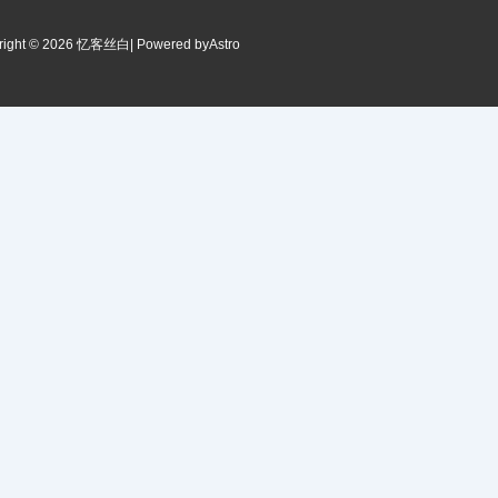
right © 2026 忆客丝白
| Powered by
Astro