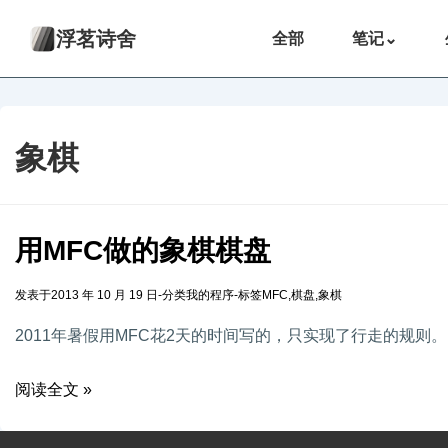
浮茗诗舍
全部
笔记
⌄
象棋
用MFC做的象棋棋盘
发表于
2013 年 10 月 19 日
-
分类
我的程序
-
标签
MFC
,
棋盘
,
象棋
2011年暑假用MFC花2天的时间写的，只实现了行走的规则。
阅读全文 »