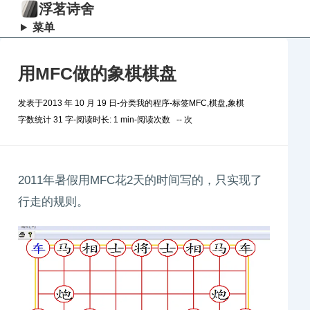
浮茗诗舍
菜单
用MFC做的象棋棋盘
发表于
2013 年 10 月 19 日
-
分类
我的程序
-
标签
MFC
,
棋盘
,
象棋
字数统计 31 字
-
阅读时长: 1 min
-
阅读次数
--
次
2011年暑假用MFC花2天的时间写的，只实现了
行走的规则。