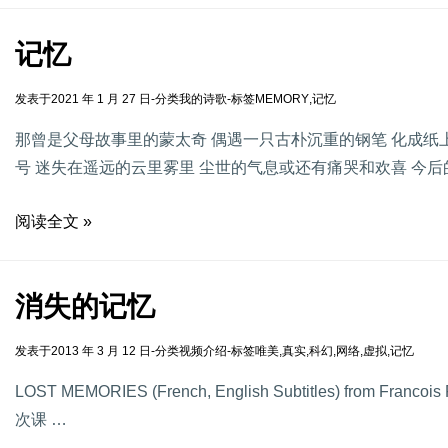
记忆
发表于
2021 年 1 月 27 日
-
分类
我的诗歌
-
标签
MEMORY
,
记忆
那曾是父母故事里的蒙太奇 偶遇一只古朴沉重的钢笔 化成纸
号 迷失在遥远的云里雾里 尘世的气息或还有痛哭和欢喜 今
阅读全文 »
消失的记忆
发表于
2013 年 3 月 12 日
-
分类
视频介绍
-
标签
唯美
,
真实
,
科幻
,
网络
,
虚拟
,
记忆
LOST MEMORIES (French, English Subtitles) from Fran
次课 …