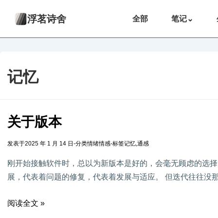
浮茗诗舍
全部
笔记
⌄
记忆
关于版本
发表于
2025 年 1 月 14 日
-
分类
情绪情感
-
标签
记忆
,
通感
刚开始接触软件时，总以为新版本是好的，会毫无顾虑的选择
展，代表着问题的修复，代表着发展与适应。 但迭代往往没那
阅读全文 »