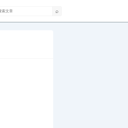
索文章
⌕