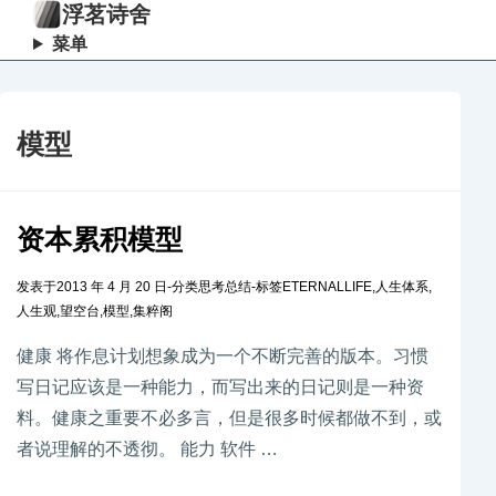
浮茗诗舍
菜单
模型
资本累积模型
发表于
2013 年 4 月 20 日
-
分类
思考总结
-
标签
ETERNALLIFE
,
人生体系
,
人生观
,
望空台
,
模型
,
集粹阁
健康 将作息计划想象成为一个不断完善的版本。习惯
写日记应该是一种能力，而写出来的日记则是一种资
料。健康之重要不必多言，但是很多时候都做不到，或
者说理解的不透彻。 能力 软件 …