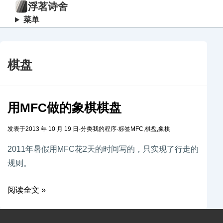
浮茗诗舍
菜单
棋盘
用MFC做的象棋棋盘
发表于
2013 年 10 月 19 日
-
分类
我的程序
-
标签
MFC
,
棋盘
,
象棋
2011年暑假用MFC花2天的时间写的，只实现了行走的
规则。
阅读全文 »