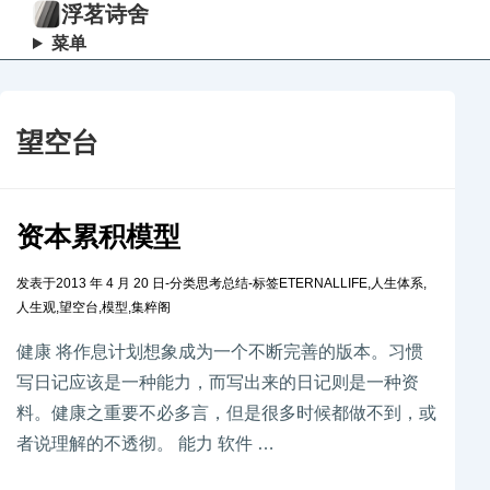
浮茗诗舍
菜单
望空台
资本累积模型
发表于
2013 年 4 月 20 日
-
分类
思考总结
-
标签
ETERNALLIFE
,
人生体系
,
人生观
,
望空台
,
模型
,
集粹阁
健康 将作息计划想象成为一个不断完善的版本。习惯
写日记应该是一种能力，而写出来的日记则是一种资
料。健康之重要不必多言，但是很多时候都做不到，或
者说理解的不透彻。 能力 软件 …