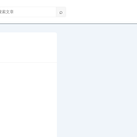
索文章
⌕