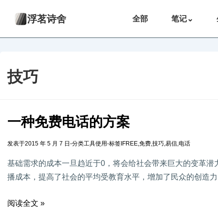
浮茗诗舍
全部
笔记
⌄
技巧
一种免费电话的方案
发表于
2015 年 5 月 7 日
-
分类
工具使用
-
标签
IFREE
,
免费
,
技巧
,
易信
,
电话
基础需求的成本一旦趋近于0，将会给社会带来巨大的变革潜
播成本，提高了社会的平均受教育水平，增加了民众的创造力
阅读全文 »