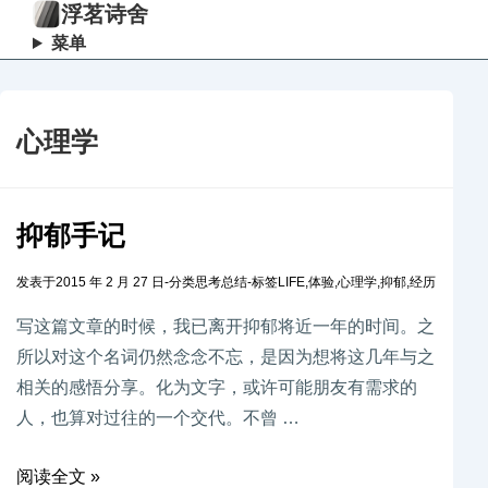
浮茗诗舍
菜单
心理学
抑郁手记
发表于
2015 年 2 月 27 日
-
分类
思考总结
-
标签
LIFE
,
体验
,
心理学
,
抑郁
,
经历
写这篇文章的时候，我已离开抑郁将近一年的时间。之
所以对这个名词仍然念念不忘，是因为想将这几年与之
相关的感悟分享。化为文字，或许可能朋友有需求的
人，也算对过往的一个交代。不曾 …
阅读全文 »