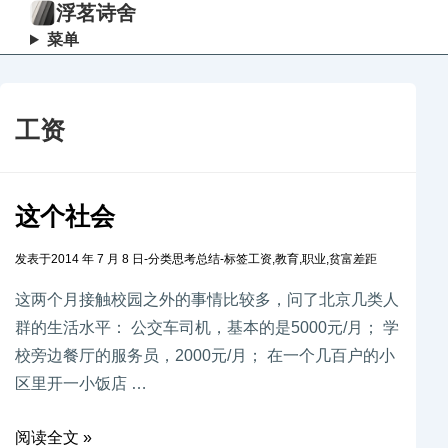
浮茗诗舍
菜单
工资
这个社会
发表于
2014 年 7 月 8 日
-
分类
思考总结
-
标签
工资
,
教育
,
职业
,
贫富差距
这两个月接触校园之外的事情比较多，问了北京几类人
群的生活水平： 公交车司机，基本的是5000元/月； 学
校旁边餐厅的服务员，2000元/月； 在一个几百户的小
区里开一小饭店 …
阅读全文 »