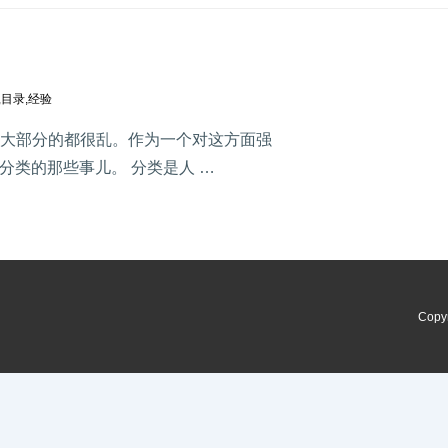
,
目录
,
经验
，大部分的都很乱。作为一个对这方面强
类的那些事儿。 分类是人 …
Copy