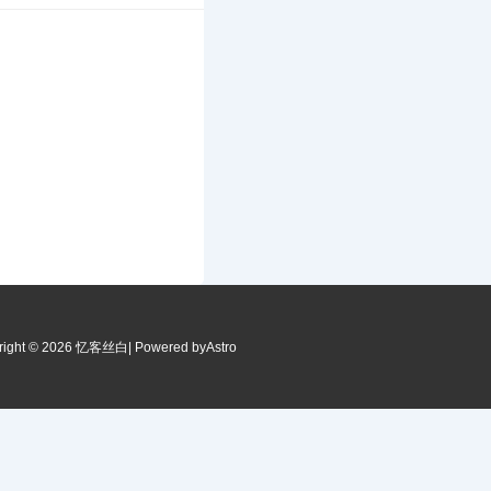
right © 2026 忆客丝白
| Powered by
Astro