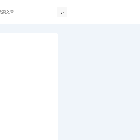
索文章
⌕