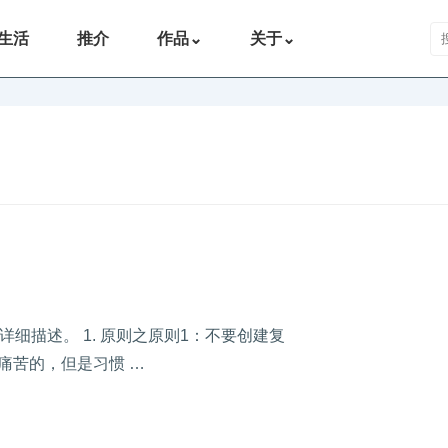
搜
生活
推介
作品
⌄
关于
⌄
细描述。 1. 原则之原则1：不要创建复
是痛苦的，但是习惯 …