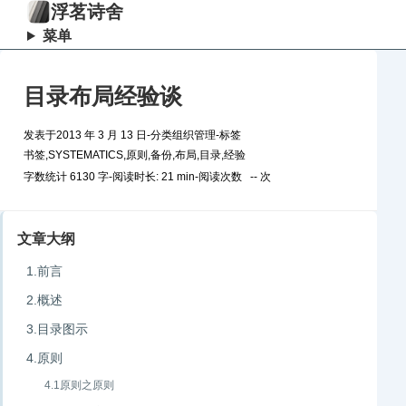
浮茗诗舍
菜单
目录布局经验谈
发表于
2013 年 3 月 13 日
-
分类
组织管理
-
标签
书签
,
SYSTEMATICS
,
原则
,
备份
,
布局
,
目录
,
经验
字数统计 6130 字
-
阅读时长: 21 min
-
阅读次数
--
次
文章大纲
1.前言
2.概述
3.目录图示
4.原则
4.1原则之原则