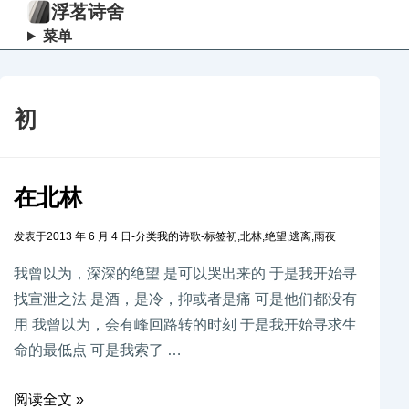
浮茗诗舍
菜单
初
在北林
发表于
2013 年 6 月 4 日
-
分类
我的诗歌
-
标签
初
,
北林
,
绝望
,
逃离
,
雨夜
我曾以为，深深的绝望 是可以哭出来的 于是我开始寻
找宣泄之法 是酒，是冷，抑或者是痛 可是他们都没有
用 我曾以为，会有峰回路转的时刻 于是我开始寻求生
命的最低点 可是我索了 …
阅读全文 »