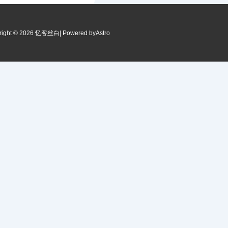
right © 2026 忆客丝白
| Powered by
Astro