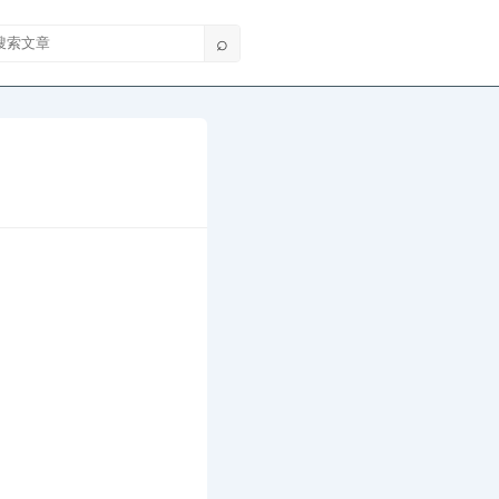
索文章
⌕