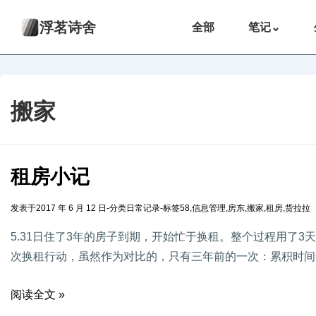
浮茗诗舍
全部
笔记
⌄
搬家
租房小记
发表于
2017 年 6 月 12 日
-
分类
日常记录
-
标签
58
,
信息管理
,
房东
,
搬家
,
租房
,
货拉拉
5.31日住了3年的房子到期，开始忙于换租。整个过程用了
次换租行动，虽然作为对比的，只有三年前的一次：累积时间
阅读全文 »