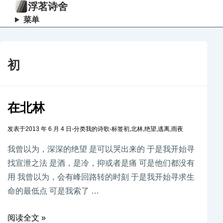
浮茗诗舍
菜单
初
在北林
发表于
2013 年 6 月 4 日
-
分类
我的诗歌
-
标签
初
,
北林
,
绝望
,
逃离
,
雨夜
我曾以为，深深的绝望 是可以哭出来的 于是我开始寻
找宣泄之法 是酒，是冷，抑或者是痛 可是他们都没有
用 我曾以为，会有峰回路转的时刻 于是我开始寻求生
命的最低点 可是我索了 …
阅读全文 »