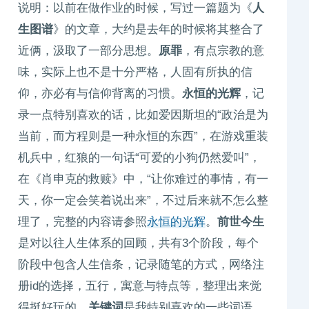
说明：以前在做作业的时候，写过一篇题为《
人
生图谱
》的文章，大约是去年的时候将其整合了
近俩，汲取了一部分思想。
原罪
，有点宗教的意
味，实际上也不是十分严格，人固有所执的信
仰，亦必有与信仰背离的习惯。
永恒的光辉
，记
录一点特别喜欢的话，比如爱因斯坦的“政治是为
当前，而方程则是一种永恒的东西”，在游戏重装
机兵中，红狼的一句话“可爱的小狗仍然爱叫”，
在《肖申克的救赎》中，“让你难过的事情，有一
天，你一定会笑着说出来”，不过后来就不怎么整
理了，完整的内容请参照
永恒的光辉
。
前世今生
是对以往人生体系的回顾，共有3个阶段，每个
阶段中包含人生信条，记录随笔的方式，网络注
册id的选择，五行，寓意与特点等，整理出来觉
得挺好玩的。
关键词
是我特别喜欢的一些词语，