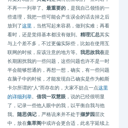
不再一一列举了。
最重要的
，是我自己领悟的一
些道理，我把一些可能会产生误会的话去掉之后
放到了
这里
，当然写起来容易，做到实难；再看
看时，还是觉得基本都没有做到。
精理汇总
其实
与上个差不多，不过更偏实际些，比如在使用互
联网的时候，应该注意的地方等。
我思故我在
是
长期困扰我的一些问题，这些问题也许不是一时
半会能够想通的，再想一想，确实，有一些问题
在脑子中的时候，才能发现自己确实是作为帕斯
卡尔所谓的“人”而存在的，大家不妨点一点
这里
的详细列举
。
借我一双慧眼
，说的已经很明显
了，记录一些他人眼中的我，以平衡自我与他
我。
随思偶记
，严格说来并不处于
撷梦园
层次
中，放在
集萃阁
中或许会更合适，此名字延续上