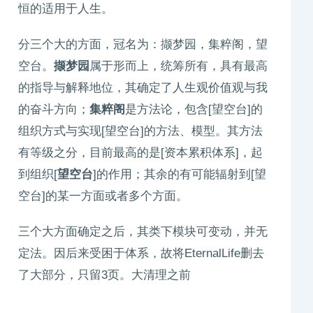
恒的适用于人生。
分三个大的方面，冠名为：撷梦园，集粹阁，望
空台。
撷梦园
属于形而上，统筹所有，具有最高
的指导与解释地位，其确定了人生观价值观与我
的奋斗方向；
集粹阁
是方法论，包含[望空台]的
组织方式与实现[望空台]的方法、模型。其方法
有等级之分，目前最高的是[资本累积体系]，起
到组织[
望空台
]的作用；其余的有可能辐射到[望
空台]的某一方面或者多个方面。
三个大方面确定之后，其类下模块可变动，并无
定法。因后来受困于体系，故将EternalLife删去
了大部分，只留3页。大清理之前