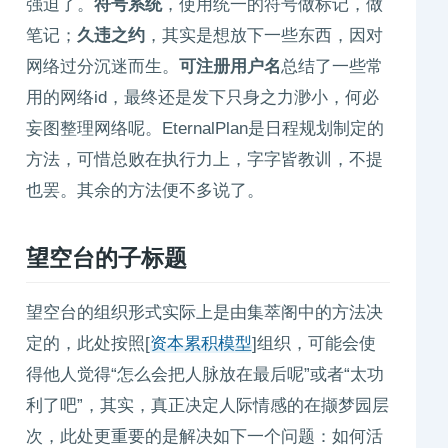
强迫了。
符号系统
，使用统一的符号做标记，做
笔记；
久违之约
，其实是想放下一些东西，因对
网络过分沉迷而生。
可注册用户名
总结了一些常
用的网络id，最终还是发下只身之力渺小，何必
妄图整理网络呢。EternalPlan是日程规划制定的
方法，可惜总败在执行力上，字字皆教训，不提
也罢。其余的方法便不多说了。
望空台的子标题
望空台的组织形式实际上是由集萃阁中的方法决
定的，此处按照[
资本累积模型
]组织，可能会使
得他人觉得“怎么会把人脉放在最后呢”或者“太功
利了吧”，其实，真正决定人际情感的在撷梦园层
次，此处更重要的是解决如下一个问题：如何活