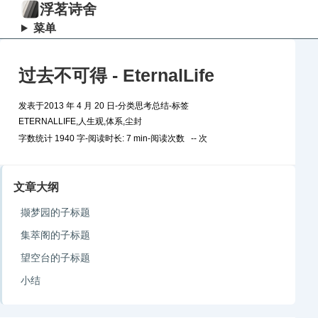
浮茗诗舍
菜单
过去不可得 - EternalLife
发表于
2013 年 4 月 20 日
-
分类
思考总结
-
标签
ETERNALLIFE
,
人生观
,
体系
,
尘封
字数统计 1940 字
-
阅读时长: 7 min
-
阅读次数
--
次
文章大纲
撷梦园的子标题
集萃阁的子标题
望空台的子标题
小结