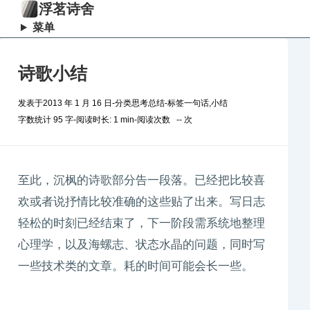
浮茗诗舍
菜单
诗歌小结
发表于
2013 年 1 月 16 日
-
分类
思考总结
-
标签
一句话
,
小结
字数统计 95 字
-
阅读时长: 1 min
-
阅读次数
--
次
至此，沉枫的诗歌部分告一段落。已经把比较喜
欢或者说抒情比较准确的这些贴了出来。写日志
轻松的时刻已经结束了，下一阶段需系统地整理
心理学，以及海螺志、状态水晶的问题，同时写
一些技术类的文章。耗的时间可能会长一些。