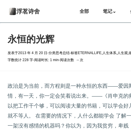
浮茗诗舍
全部
笔记
⌄
永恒的光辉
发表于
2013 年 4 月 20 日
-
分类
思考总结
-
标签
ETERNALLIFE
,
人生体系
,
人生观
,
字数统计 228 字
-
阅读时长: 1 min
-
阅读次数
--
次
政治是为当前，而方程则是一种永恒的东西——爱因斯坦 可爱
情，有一天，你一定会笑着说出来。——《肖申克的救
以把工作干个够，可以阅读大量的书籍，可以学会好
就不等人。 在需要的情况下，人什么都能学会 了解
一架没有感情的机器吗？你以为，因为我贫穷，卑贱，