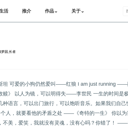
搜
生活
推介
作品
⌄
关于
⌄
撷梦园
,
长者
的小狗仍然爱叫——红狼 I am just running —
赎》 以人为镜，可以明得失——李世民 一生的时间是
几种语言，可以出门旅行，可以饱听音乐。如果我们自己
一个人，就要看他的矛盾之处 ——《奇特的一生》 你以
不美，爱笑，我就没有灵魂，没有心吗？你错了！ ——