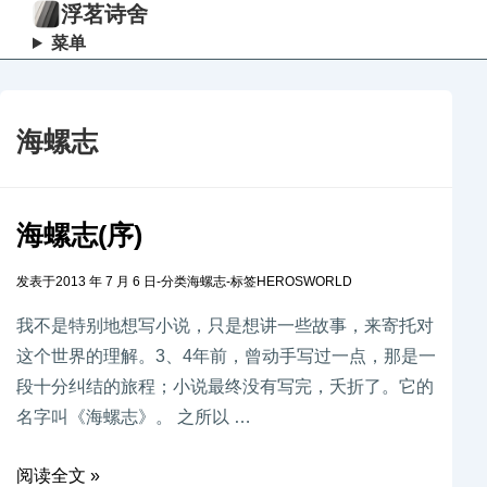
浮茗诗舍
菜单
海螺志
海螺志(序)
发表于
2013 年 7 月 6 日
-
分类
海螺志
-
标签
HEROSWORLD
我不是特别地想写小说，只是想讲一些故事，来寄托对
这个世界的理解。3、4年前，曾动手写过一点，那是一
段十分纠结的旅程；小说最终没有写完，夭折了。它的
名字叫《海螺志》。 之所以 …
阅读全文 »