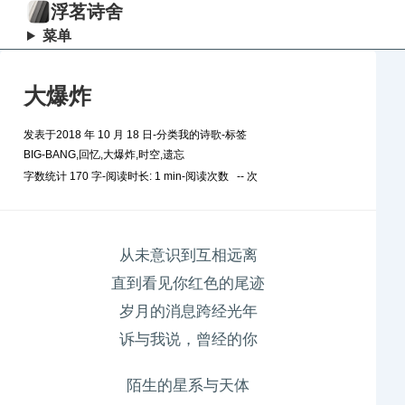
浮茗诗舍
菜单
大爆炸
发表于
2018 年 10 月 18 日
-
分类
我的诗歌
-
标签
BIG-BANG
,
回忆
,
大爆炸
,
时空
,
遗忘
字数统计 170 字
-
阅读时长: 1 min
-
阅读次数
--
次
从未意识到互相远离
直到看见你红色的尾迹
岁月的消息跨经光年
诉与我说，曾经的你
陌生的星系与天体